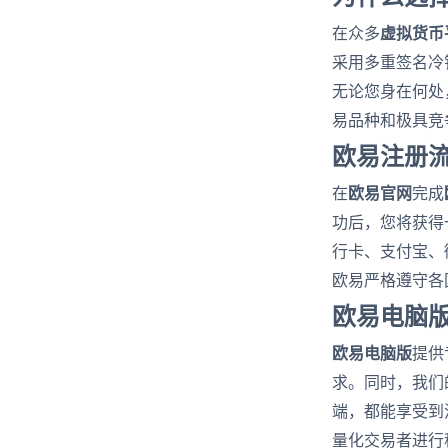
虚拟货币
在众多
采用多重签名冷
无论您身在何处
易品种和极具竞
欧易注册
欧易官网
在
完成
功后，您将获得
行卡、支付宝、
欧易严格遵守各
欧易电脑
欧易电脑版
提供
求。同时，我们
端，都能享受到
量化交易者进行