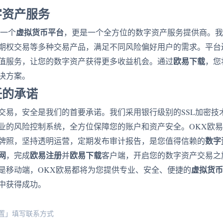
字资产服务
虚拟货币平台
是一个
，更是一个全方位的数字资产服务提供商。我
期权交易等多种交易产品，满足不同风险偏好用户的需求。平台还支持
欧易下载
值服务，让您的数字资产获得更多收益机会。通过
，您
决方案。
任的承诺
交易，安全是我们的首要承诺。我们采用银行级别的SSL加密技
业的风险控制系统，全方位保障您的账户和资产安全。OKX欧
数字
牌照，坚持透明运营，定期发布审计报告，是您值得信赖的
网
欧易注册
欧易下载
，完成
并
客户端，开启您的数字资产交易之
虚拟货币
是移动端，OKX欧易都将为您提供专业、安全、便捷的
中获得成功。
置」填写联系方式