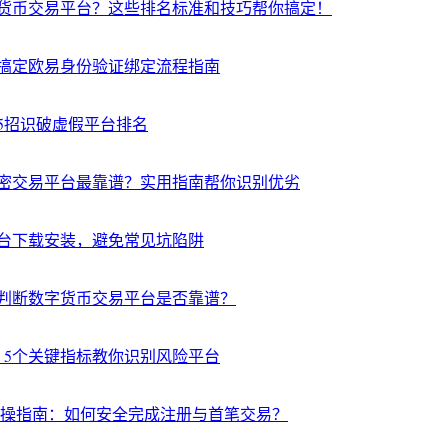
货币交易平台？这些排名标准和技巧帮你搞定！
搞定欧易身份验证绑定流程指南
5招识破虚假平台排名
密交易平台最靠谱？实用指南帮你识别优劣
台下载安装，避免常见坑陷阱
判断数字货币交易平台是否靠谱？
？5个关键指标教你识别风险平台
实操指南：如何安全完成注册与首笔交易？