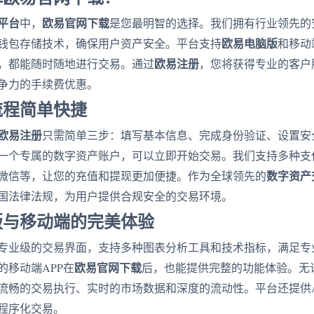
平台
欧易官网下载
中，
是您最明智的选择。我们拥有行业领先的
欧易电脑版
钱包存储技术，确保用户资产安全。平台支持
和移动
欧易注册
，都能随时随地进行交易。通过
，您将获得专业的客户
争力的手续费优惠。
流程简单快捷
欧易注册
只需简单三步：填写基本信息、完成身份验证、设置安
一个专属的数字资产账户，可以立即开始交易。我们支持多种支
数字资产
微信等，让您的充值和提现更加便捷。作为全球领先的
国法律法规，为用户提供合规安全的交易环境。
版与移动端的完美体验
专业级的交易界面，支持多种图表分析工具和技术指标，满足专
欧易官网下载
的移动端APP在
后，也能提供完整的功能体验。无
流畅的交易执行、实时的市场数据和深度的流动性。平台还提供A
程序化交易。