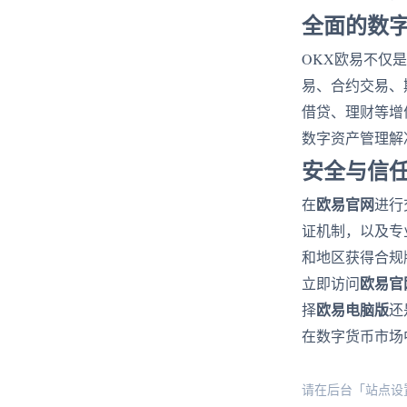
全面的数
OKX欧易不仅
易、合约交易、
借贷、理财等增
数字资产管理解
安全与信
欧易官网
在
进行
证机制，以及专
和地区获得合规
欧易官
立即访问
欧易电脑版
择
还
在数字货币市场
请在后台「站点设