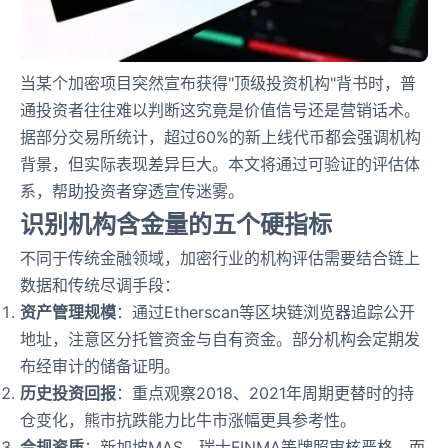
当某个加密项目突然宣布获得"顶级投资机构"背书时，普
通投资者往往难以判断这究竟是价值信号还是营销话术。
据部分交易所统计，超过60%的新上线代币都会强调机构
背景，但实际表现差异巨大。本文将通过可验证的评估体
系，帮助投资者穿透宣传迷雾。
识别机构含金量的五个硬指标
不同于传统金融领域，加密行业的机构评估需要结合链上
数据和传统尽调手段：
资产管理规模
：通过Etherscan等区块链浏览器追踪公开
地址，注意区分托管资金与自有资金。部分机构会定期发
布经审计的储备证明。
历史投资回报
：重点观察2018、2021年周期更替时的持
仓变化，熊市抗跌能力比牛市涨幅更具参考性。
合规资质
：新加坡MAS、瑞士FINMA等牌照审核严格，而