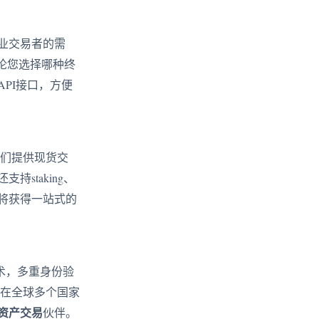
业交易者的需
论您选择哪种终
PI接口，方便
们提供现货交
staking、
将获得一站式的
术，多重身份验
易在全球多个国家
资产交易
伙伴。