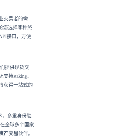
业交易者的需
论您选择哪种终
PI接口，方便
们提供现货交
staking、
将获得一站式的
术，多重身份验
易在全球多个国家
资产交易
伙伴。