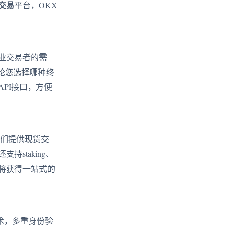
交易
平台，OKX
业交易者的需
论您选择哪种终
PI接口，方便
们提供现货交
staking、
将获得一站式的
术，多重身份验